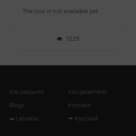
Transfēri
The tour is not available yet.
Vilciena biļetes
Ēdināšana: brokastis + vakariņas
7229
ekskursiju daļas laikā, "viss iekļauts"
pludmales atpūtas laikā
Cenā nav iekļauts:
Dzeramnauda gidam un šoferim
Visi ceļojumi
Visi galamērķi
E-vīza (noformē pirms brauciena
Blogs
Kontakti
pilsoņiem un nepilsoņiem) (55€)
Latviešu
Русский
Dzērieni, minibārs un personīgie