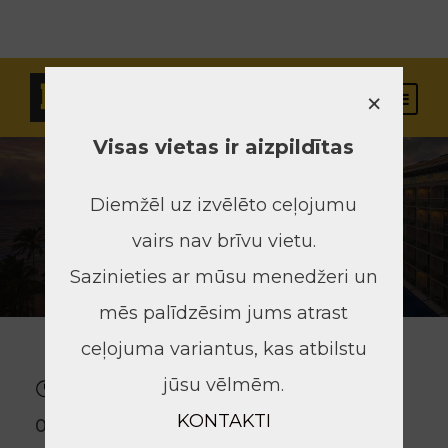
×
Visas vietas ir aizpildītas
Diemžēl uz izvēlēto ceļojumu
vairs nav brīvu vietu.
Sazinieties ar mūsu menedžeri un
mēs palīdzēsim jums atrast
ceļojuma variantus, kas atbilstu
jūsu vēlmēm.
20.03.24-
Rīgas lidosta
KONTAKTI
04.04.24
Maksimālais