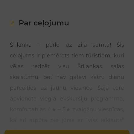
Par ceļojumu
Šrilanka
– pērle uz zilā samta! Šis
ceļojums ir piemērots tiem tūristiem, kuri
vēlas redzēt visu Šrilankas salas
skaistumu, bet nav gatavi katru dienu
pārcelties uz jaunu viesnīcu. Šajā tūrē
apvienota viegla ekskursiju programma,
komfortablas 4★ – 5★ zvaigžņu viesnīcas,
kā arī atpūta pie jūras ar “viss iekļauts”
ēdināšanu.