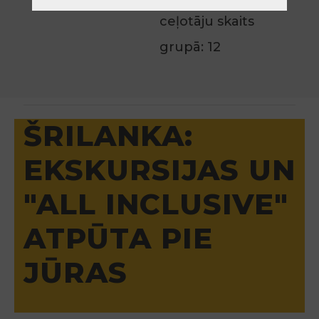
ceļotāju skaits
grupā: 12
ŠRILANKA:
EKSKURSIJAS UN
"ALL INCLUSIVE"
ATPŪTA PIE
JŪRAS