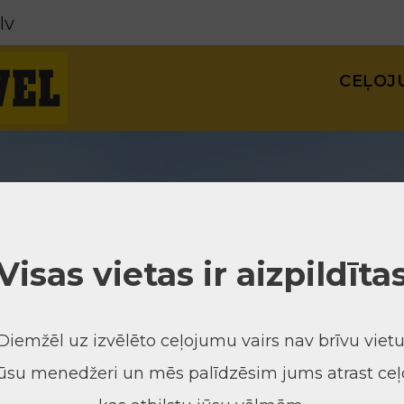
lv
CEĻOJ
Visas vietas ir aizpildīta
Diemžēl uz izvēlēto ceļojumu vairs nav brīvu vietu
mūsu menedžeri un mēs palīdzēsim jums atrast ceļ