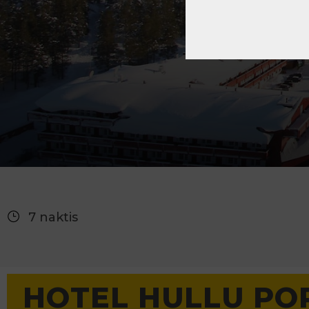
7 naktis
HOTEL HULLU POR