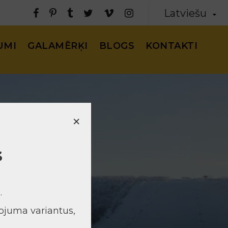
Latviešu
UMI
GALAMĒRĶI
BLOGS
KONTAKTI
×
s
.
ojuma variantus,