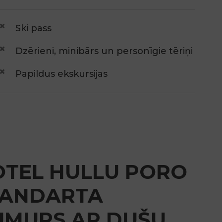
Ski pass
Dzērieni, minibārs un personīgie tēriņi
Papildus ekskursijas
TEL HULLU PORO
TANDARTA
UMURS AR DUŠU