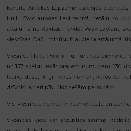
kūrortā Arktikas Lapzemē darbojas viesnīcas, 
Hullu Poro atrodas Levi centrā, netālu no Hu
attālumā no Rakkas. Turklāt Peak Lapland sk
viesnīcas. Dažu minūšu brauciena attālumā jūs n
Viesnīcā Hullu Poro ir numuri, kas piemēroti 
no 157 skaisti iekārtotajiem numuriem: 130 di
tvaika dušu, 16 ģimenes numuri, kuros var nak
dzīvokļi ar ietilpību līdz sešām personām.
Visi viesnīcas numuri ir nesmēķētāju un aprīkot
Viesnīcas viesi var atpūsties saunas nodaļā
ūdens dziļo baseinu vai siltos džakuzi burbuļu