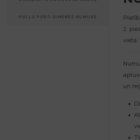
HULLU PORO ĢIMENES NUMURS
Platīb
2 pie
vieta:
Numur
aptuv
un reģ
Di
At
vi
T