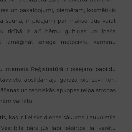
ūras un pakalpojumi, piemēram, kosmētiķis
nā sauna, ir pieejami par maksu. Jūs varat
su rīcībā ir arī bērnu gultiņas un īpaša
at izmēģināt sniega motociklu, kamanu
internets. Reģistratūrā ir pieejami papildu
stāvvietu apsildāmajā garāžā pie Levi Tori.
abāšanas un tehniskās apkopes telpa atrodas
nēm vai liftu.
s, kas ir lielisks dienas sākums. Lauku stila
Vestibila bārs jūs labi iekārtos, lai varētu