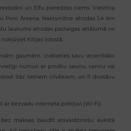
restorāni un Elfu pieredzes ciems. Viesnīca
llu Poro Areena. Naktsmītne atrodas 1,4 km
atu laukums atrodas pastaigas attālumā no
okļūsiet Kitijas lidostā.
visām gaumēm. Izvēlieties savu iecienītāko
vvietīgi numuri ar privātu saunu, vannu vai
šņot līdz četriem cilvēkiem, un 11 divstāvu
i ar bezvadu interneta piekļuvi (Wi-Fi).
: bez maksas baudīt atsvaidzinošu aukstā
s. Arī trenažieru zāle ir atvērta treniņiem