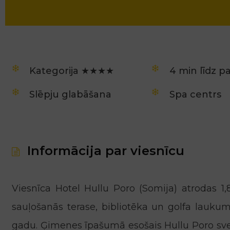
Kategorija ★★★★
4 min līdz p
Slēpju glabāšana
Spa centrs
Informācija par viesnīcu
Viesnīca Hotel Hullu Poro (Somija) atrodas 1
sauļošanās terase, bibliotēka un golfa laukums
gadu. Ģimenes īpašumā esošais Hullu Poro sve