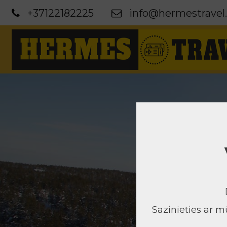
+37122182225
info@hermestravel.
Sazinieties ar 