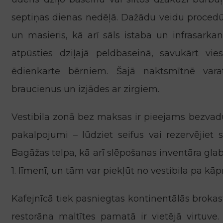
septiņas dienas nedēļā. Dažādu veidu proced
un masieris, kā arī sāls istaba un infrasarka
atpūsties dziļajā peldbaseinā, savukārt vie
ēdienkarte bērniem. Šajā naktsmītnē var
braucienus un izjādes ar zirgiem.
Vestibila zonā bez maksas ir pieejams bezvadu 
pakalpojumi – lūdziet seifus vai rezervējiet 
Bagāžas telpa, kā arī slēpošanas inventāra gl
1. līmenī, un tām var piekļūt no vestibila pa kāp
Kafejnīcā tiek pasniegtas kontinentālās brokasti
restorāna maltītes pamatā ir vietējā virtuve. 