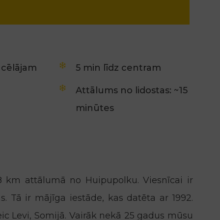
acēlājam
5 min līdz centram
Attālums no lidostas: ~15
minūtes
,8 km attālumā no Huipupolku. Viesnīcai ir
. Tā ir mājīga iestāde, kas datēta ar 1992.
ic Levi, Somijā. Vairāk nekā 25 gadus mūsu