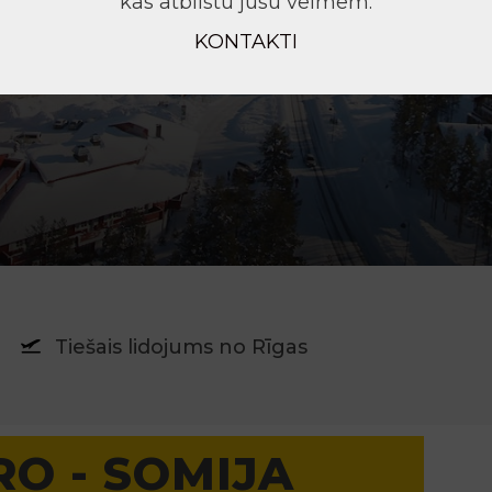
kas atbilstu jūsu vēlmēm.
KONTAKTI
Tiešais lidojums no Rīgas
O - SOMIJA