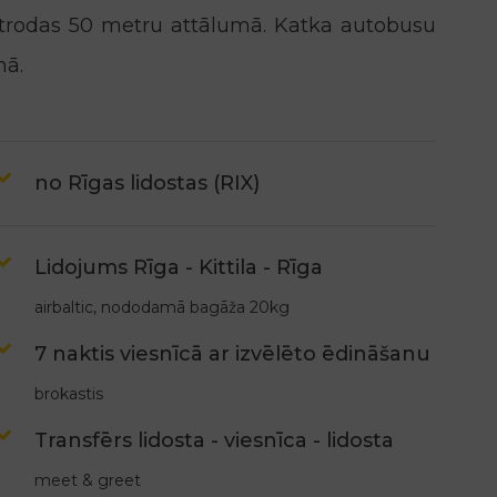
trodas 50 metru attālumā. Katka autobusu
mā.
no Rīgas lidostas (RIX)
Lidojums Rīga - Kittila - Rīga
airbaltic, nododamā bagāža 20kg
7 naktis viesnīcā ar izvēlēto ēdināšanu
brokastis
Transfērs lidosta - viesnīca - lidosta
meet & greet