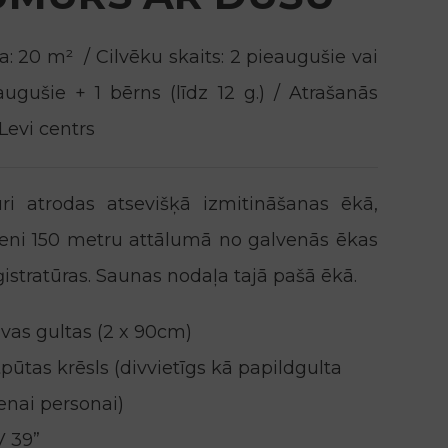
a: 20 m² / Cilvēku skaits: 2 pieaugušie vai
augušie + 1 bērns (līdz 12 g.) / Atrašanās
 Levi centrs
i atrodas atsevišķā izmitināšanas ēkā,
eni 150 metru attālumā no galvenās ēkas
istratūras. Saunas nodaļa tajā pašā ēkā.
vas gultas (2 x 90cm)
pūtas krēsls (divvietīgs kā papildgulta
enai personai)
V 39”