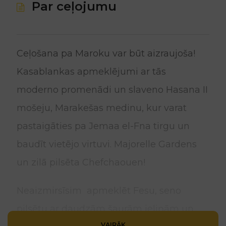
Par ceļojumu
Ceļošana pa Maroku var būt aizraujoša!
Kasablankas apmeklējumi ar tās
moderno promenādi un slaveno Hasana II
mošeju, Marakešas medinu, kur varat
pastaigāties pa Jemaa el-Fna tirgu un
baudīt vietējo virtuvi. Majorelle Gardens
un zilā pilsēta Chefchaouen!
Neaizmirsīsim apmeklēt Fesu, seno
pilsētu ar daudzām šaurām ieliņām un
VAIRĀK