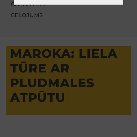
GARANTĒTS
CEĻOJUMS
MAROKA: LIELA
TŪRE AR
PLUDMALES
ATPŪTU