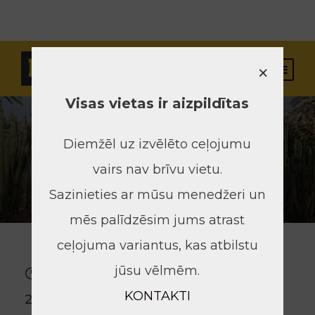
×
Visas vietas ir aizpildītas
Diemžēl uz izvēlēto ceļojumu
vairs nav brīvu vietu.
Sazinieties ar mūsu menedžeri un
mēs palīdzēsim jums atrast
ceļojuma variantus, kas atbilstu
jūsu vēlmēm.
16.03.24-
Rīga
KONTAKTI
26.03.24
Marakeša