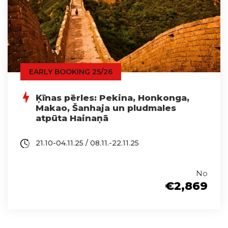
EARLY BOOKING 25/26
Ķīnas pērles: Pekina, Honkonga,
Makao, Šanhaja un pludmales
atpūta Hainaņā
21.10-04.11.25 / 08.11.-22.11.25
No
€2,869