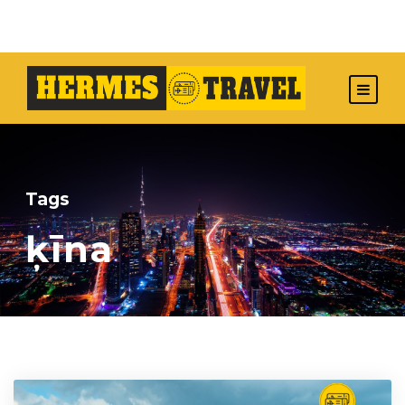
Tags
ķīna