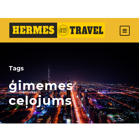
Tags
ģimemes
ceļojums