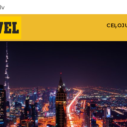
lv
CEĻOJ