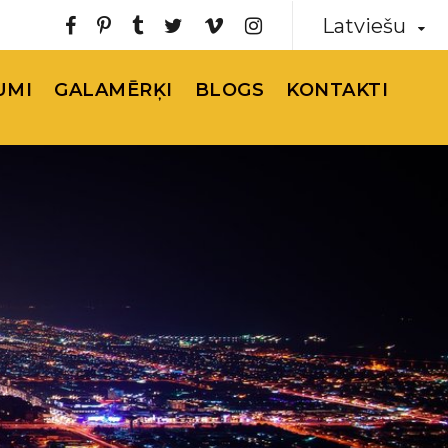
Latviešu
UMI
GALAMĒRĶI
BLOGS
KONTAKTI