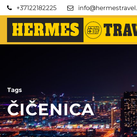
+37122182225
info@hermestravel.
Tags
ČIČENICA