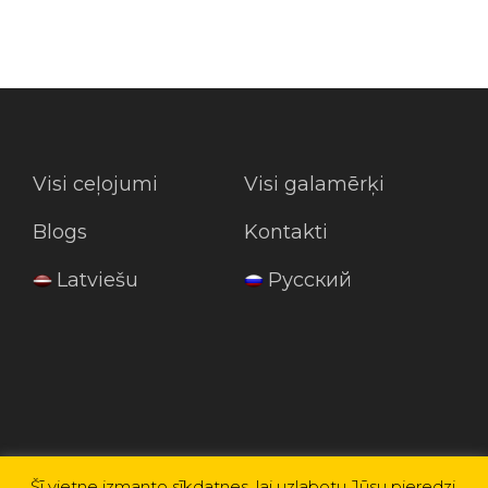
Visi ceļojumi
Visi galamērķi
Blogs
Kontakti
Latviešu
Русский
Šī vietne izmanto sīkdatnes, lai uzlabotu Jūsu pieredzi.