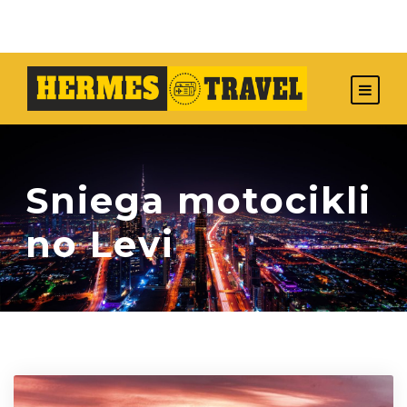
Sniega motocikli
no Levi