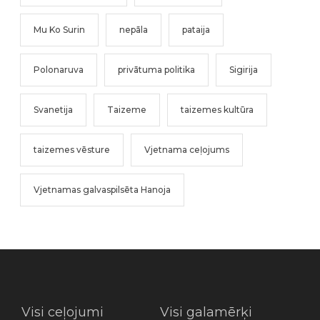
Mu Ko Surin
nepāla
pataija
Polonaruva
privātuma politika
Sigirija
Svanetija
Taizeme
taizemes kultūra
taizemes vēsture
Vjetnama ceļojums
Vjetnamas galvaspilsēta Hanoja
Visi ceļojumi
Visi galamērķi