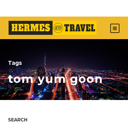
Tags
tom yum goon
SEARCH