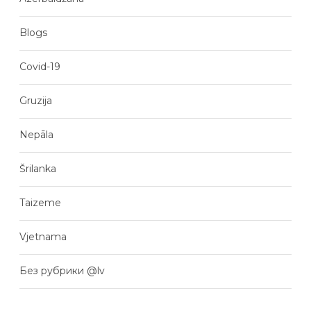
Blogs
Covid-19
Gruzija
Nepāla
Šrilanka
Taizeme
Vjetnama
Без рубрики @lv