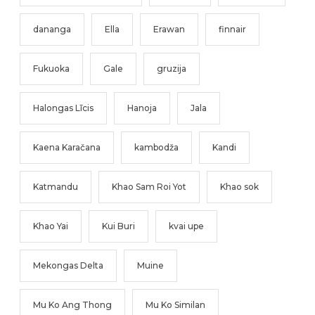
dananga
Ella
Erawan
finnair
Fukuoka
Gale
gruzija
Halongas Līcis
Hanoja
Jala
Kaena Karačana
kambodža
Kandi
Katmandu
Khao Sam Roi Yot
Khao sok
Khao Yai
Kui Buri
kvai upe
Mekongas Delta
Muine
Mu Ko Ang Thong
Mu Ko Similan