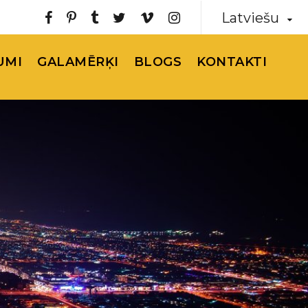
Latviešu
UMI
GALAMĒRĶI
BLOGS
KONTAKTI