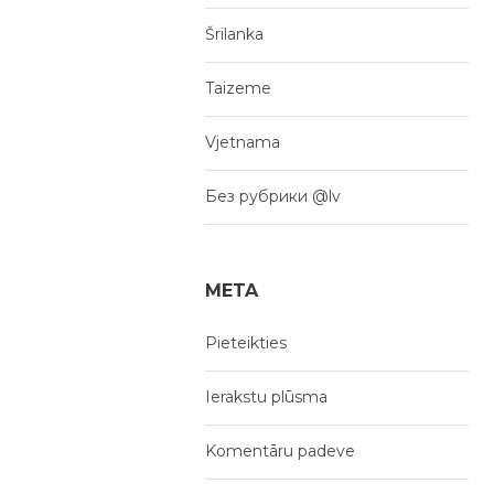
Šrilanka
Taizeme
Vjetnama
Без рубрики @lv
META
Pieteikties
Ierakstu plūsma
Komentāru padeve