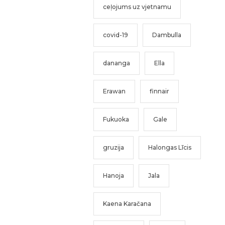
ceļojums uz vjetnamu
covid-19
Dambulla
dananga
Ella
Erawan
finnair
Fukuoka
Gale
gruzija
Halongas Līcis
Hanoja
Jala
Kaena Karačana