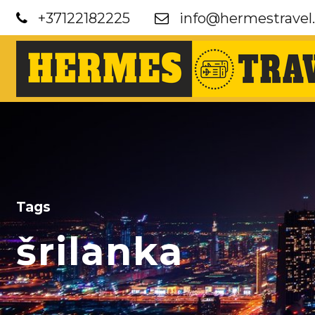
+37122182225
info@hermestravel.
Tags
šrilanka