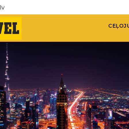
lv
CEĻOJ