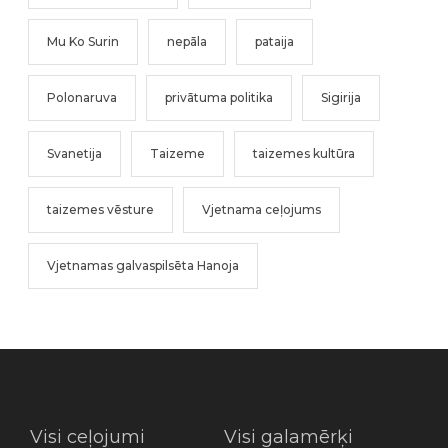
Mu Ko Surin
nepāla
pataija
Polonaruva
privātuma politika
Sigirija
Svanetija
Taizeme
taizemes kultūra
taizemes vēsture
Vjetnama ceļojums
Vjetnamas galvaspilsēta Hanoja
Visi ceļojumi
Visi galamērķi