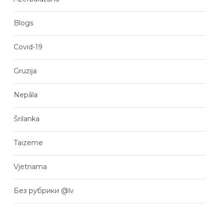
Blogs
Covid-19
Gruzija
Nepāla
Šrilanka
Taizeme
Vjetnama
Без рубрики @lv