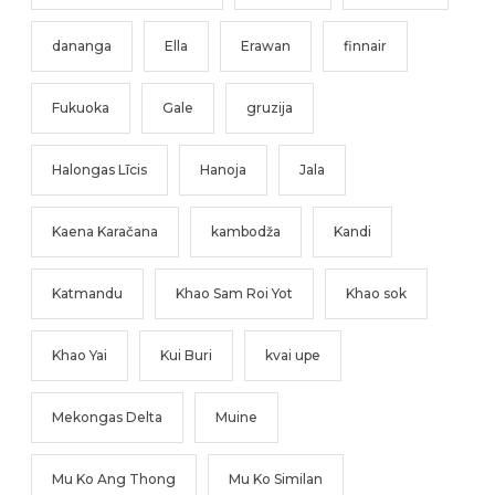
dananga
Ella
Erawan
finnair
Fukuoka
Gale
gruzija
Halongas Līcis
Hanoja
Jala
Kaena Karačana
kambodža
Kandi
Katmandu
Khao Sam Roi Yot
Khao sok
Khao Yai
Kui Buri
kvai upe
Mekongas Delta
Muine
Mu Ko Ang Thong
Mu Ko Similan