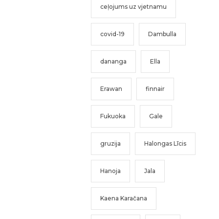
ceļojums uz vjetnamu
covid-19
Dambulla
dananga
Ella
Erawan
finnair
Fukuoka
Gale
gruzija
Halongas Līcis
Hanoja
Jala
Kaena Karačana