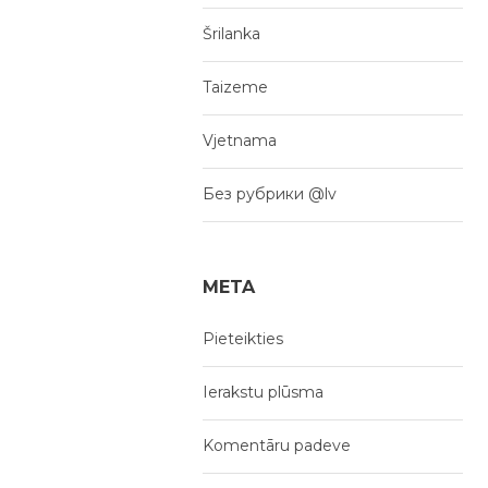
Šrilanka
Taizeme
Vjetnama
Без рубрики @lv
META
Pieteikties
Ierakstu plūsma
Komentāru padeve