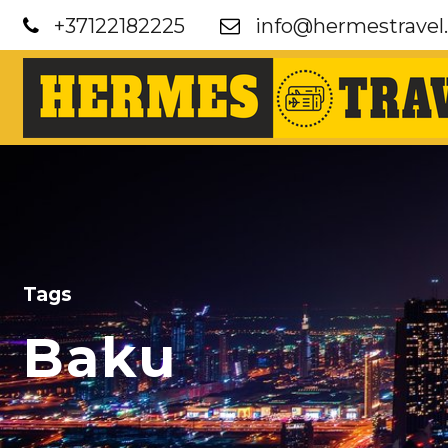
+37122182225
info@hermestravel.
Tags
Baku