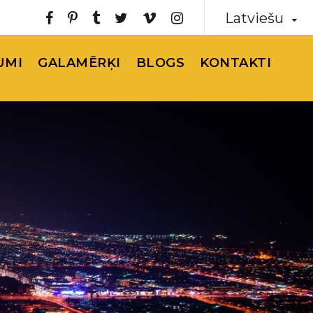
Latviešu
UMI
GALAMĒRĶI
BLOGS
KONTAKTI