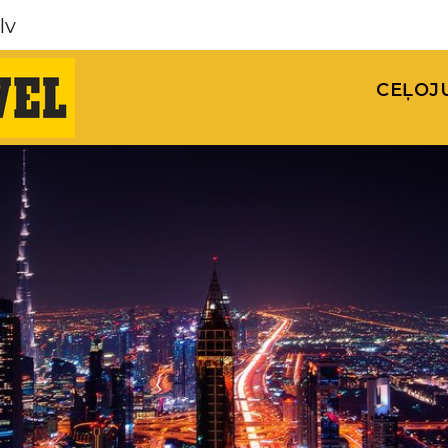
lv
CEĻOJ