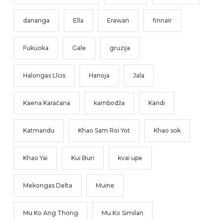
dananga
Ella
Erawan
finnair
Fukuoka
Gale
gruzija
Halongas Līcis
Hanoja
Jala
Kaena Karačana
kambodža
Kandi
Katmandu
Khao Sam Roi Yot
Khao sok
Khao Yai
Kui Buri
kvai upe
Mekongas Delta
Muine
Mu Ko Ang Thong
Mu Ko Similan