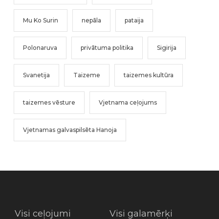
Mu Ko Surin
nepāla
pataija
Polonaruva
privātuma politika
Sigirija
Svanetija
Taizeme
taizemes kultūra
taizemes vēsture
Vjetnama ceļojums
Vjetnamas galvaspilsēta Hanoja
Visi ceļojumi
Visi galamērķi