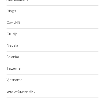
Blogs
Covid-19
Gruzija
Nepāla
Šrilanka
Taizeme
Vjetnama
Без рубрики @lv