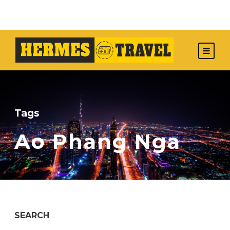
Tags
Ao Phang Nga
SEARCH