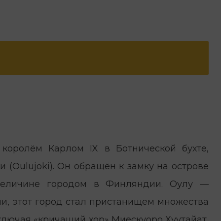
королём Карлом IX в Ботнической бухте,
 (Oulujoki). Он обращён к замку на острове
величине городом в Финляндии. Оулу —
и, этот город стал пристанищем множества
ключая «кричащий хор» Миескуоро Хуутайат,