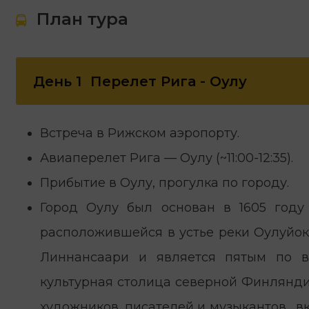
План тура
День 1
Перелет Рига - Оулу
Встреча в Рижском аэропорту.
Авиаперелет Рига — Оулу (~11:00-12:35).
Прибытие в Оулу, прогулка по городу.
Город Оулу был основан в 1605 году 
расположившейся в устье реки Оулуйоки
Линнансаари и является пятым по 
культурная столица северной Финлянди
художников, писателей и музыкантов, в