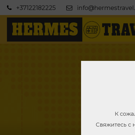
+37122182225
info@hermestravel.
К сожа
Свяжитесь с