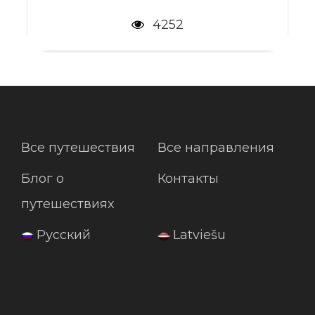
Обзорная экскурсия в Пукете
4252
В цену не включено:
Чаевые для гида и водителя
Напитки, минибар и личные
расходы
Все путешествия
Все направления
Экскукрсии
Блог о
Контакты
Страхование путешествия
путешествиях
Русский
Latviešu
Фотографии