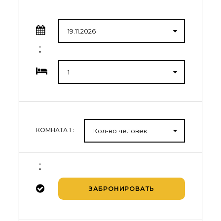
Riga Airport
В цену включено:
Международный перелет
Turkish Airlines, сдаваемый багаж 30кг
Проживание в отелях с
завтраками
КОМНАТА
1
:
Трансферы
Внутренний перелет
Бангкок - Краби сдаваемый багаж 20кг
Обзорная экскурсия в Паттайе