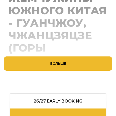
ЮЖНОГО КИТАЯ
- ГУАНЧЖОУ,
ЧЖАНЦЗЯЦЗЕ
(ГОРЫ
АВАТАРА), РЕКА
БОЛЬШЕ
ЯНЦЗЫ,
ЧУНЦИН И
ОТДЫХ НА
26/27 EARLY BOOKING
ХАЙНАНЕ