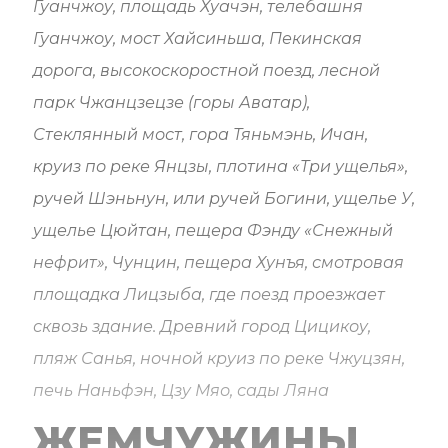
Гуанчжоу, площадь Хуачэн, телебашня
Гуанчжоу, мост Хайсиньша, Пекинская
дорога, высокоскоростной поезд, лесной
парк Чжанцзецзе (горы Аватар),
Стеклянный мост, гора Тяньмэнь, Ичан,
круиз по реке Янцзы, плотина «Три ущелья»,
ручей Шэньнун, или ручей Богини, ущелье У,
ущелье Цюйтан, пещера Фэнду «Снежный
нефрит», Чунцин, пещера Хунъя, смотровая
площадка Лицзыба, где поезд проезжает
сквозь здание. Древний город Цицикоу,
пляж Санья, ночной круиз по реке Чжуцзян,
печь Наньфэн, Цзу Мяо, сады Ляна
ЖЕМЧУЖИНЫ