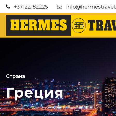
+37122182225
info@hermestravel.
Страна
Греция