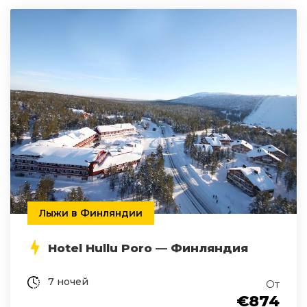
Лыжи в Финляндии
Hotel Hullu Poro — Финляндия
7 ночей
От
€874