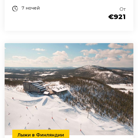
7 ночей
От
€921
Лыжи в Финляндии