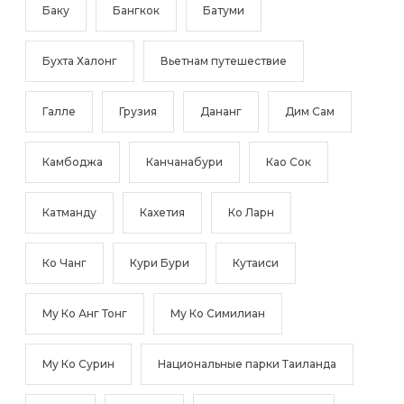
Баку
Бангкок
Батуми
Бухта Халонг
Вьетнам путешествие
Галле
Грузия
Дананг
Дим Сам
Камбоджа
Канчанабури
Као Сок
Катманду
Кахетия
Ко Ларн
Ко Чанг
Кури Бури
Кутаиси
Му Ко Анг Тонг
Му Ко Симилиан
Му Ко Сурин
Национальные парки Таиланда