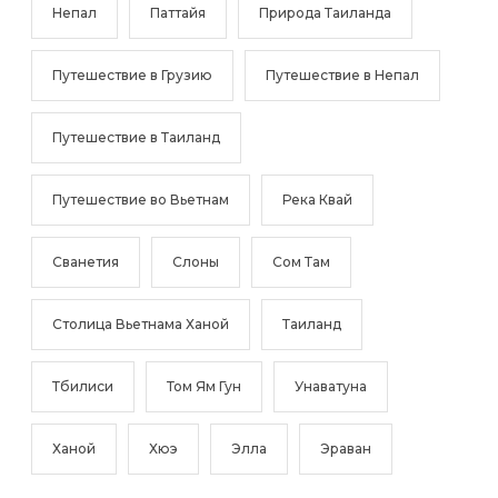
Непал
Паттайя
Природа Таиланда
Путешествие в Грузию
Путешествие в Непал
Путешествие в Таиланд
Путешествие во Вьетнам
Река Квай
Сванетия
Слоны
Сом Там
Столица Вьетнама Ханой
Таиланд
Тбилиси
Том Ям Гун
Унаватуна
Ханой
Хюэ
Элла
Эраван