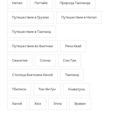
Непал
Паттайя
Природа Таиланда
Путешествие в Грузию
Путешествие в Непал
Путешествие в Таиланд
Путешествие во Вьетнам
Река Квай
Сванетия
Слоны
Сом Там
Столица Вьетнама Ханой
Таиланд
Тбилиси
Том Ям Гун
Унаватуна
Ханой
Хюэ
Элла
Эраван