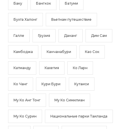
Баку
Бангкок
Батуми
Бухта Халонг
Вьетнам путешествие
Галле
Грузия
Дананг
Дим Сам
Камбоджа
Канчанабури
Као Сок
Катманду
Кахетия
Ко Ларн
Ко Чанг
Кури Бури
Кутаиси
Му Ко Анг Тонг
Му Ко Симилиан
Му Ко Сурин
Национальные парки Таиланда