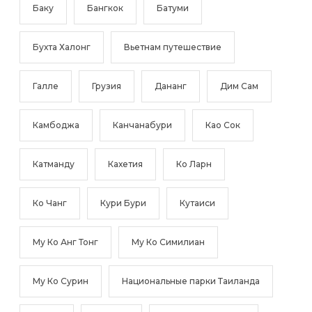
Баку
Бангкок
Батуми
Бухта Халонг
Вьетнам путешествие
Галле
Грузия
Дананг
Дим Сам
Камбоджа
Канчанабури
Као Сок
Катманду
Кахетия
Ко Ларн
Ко Чанг
Кури Бури
Кутаиси
Му Ко Анг Тонг
Му Ко Симилиан
Му Ко Сурин
Национальные парки Таиланда