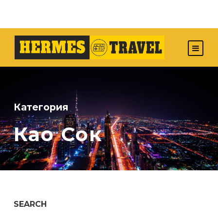
Категория
Као Сок
SEARCH