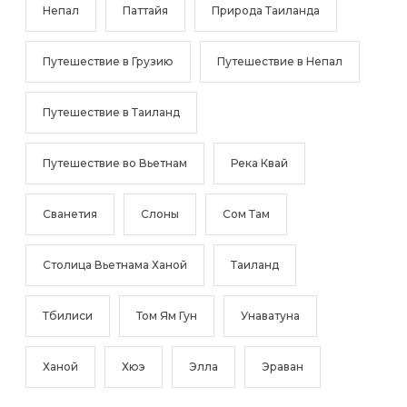
Непал
Паттайя
Природа Таиланда
Путешествие в Грузию
Путешествие в Непал
Путешествие в Таиланд
Путешествие во Вьетнам
Река Квай
Сванетия
Слоны
Сом Там
Столица Вьетнама Ханой
Таиланд
Тбилиси
Том Ям Гун
Унаватуна
Ханой
Хюэ
Элла
Эраван