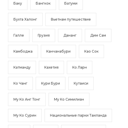
Баку
Бангкок
Батуми
Бухта Халонг
Вьетнам путешествие
Галле
Грузия
Дананг
Дим Сам
Камбоджа
Канчанабури
Као Сок
Катманду
Кахетия
Ко Ларн
Ко Чанг
Кури Бури
Кутаиси
Му Ко Анг Тонг
Му Ко Симилиан
Му Ко Сурин
Национальные парки Таиланда