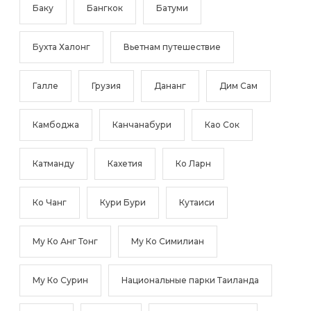
Баку
Бангкок
Батуми
Бухта Халонг
Вьетнам путешествие
Галле
Грузия
Дананг
Дим Сам
Камбоджа
Канчанабури
Као Сок
Катманду
Кахетия
Ко Ларн
Ко Чанг
Кури Бури
Кутаиси
Му Ко Анг Тонг
Му Ко Симилиан
Му Ко Сурин
Национальные парки Таиланда