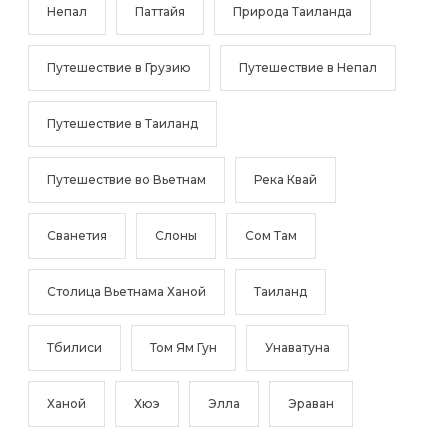
Непал
Паттайя
Природа Таиланда
Путешествие в Грузию
Путешествие в Непал
Путешествие в Таиланд
Путешествие во Вьетнам
Река Квай
Сванетия
Слоны
Сом Там
Столица Вьетнама Ханой
Таиланд
Тбилиси
Том Ям Гун
Унаватуна
Ханой
Хюэ
Элла
Эраван