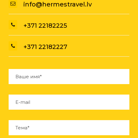
info@hermestravel.lv
+371 22182225
+371 22182227