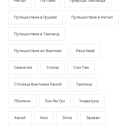
Непал
Паттайя
Природа Таиланда
Путешествие в Грузию
Путешествие в Непал
Путешествие в Таиланд
Путешествие во Вьетнам
Река Квай
Сванетия
Слоны
Сом Там
Столица Вьетнама Ханой
Таиланд
Тбилиси
Том Ям Гун
Унаватуна
Ханой
Хюэ
Элла
Эраван