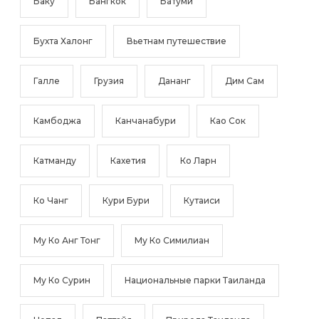
Баку
Бангкок
Батуми
Бухта Халонг
Вьетнам путешествие
Галле
Грузия
Дананг
Дим Сам
Камбоджа
Канчанабури
Као Сок
Катманду
Кахетия
Ко Ларн
Ко Чанг
Кури Бури
Кутаиси
Му Ко Анг Тонг
Му Ко Симилиан
Му Ко Сурин
Национальные парки Таиланда