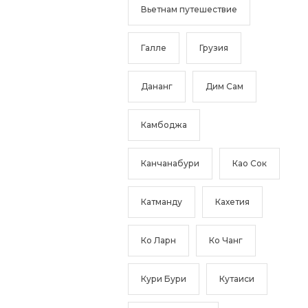
Вьетнам путешествие
Галле
Грузия
Дананг
Дим Сам
Камбоджа
Канчанабури
Као Сок
Катманду
Кахетия
Ко Ларн
Ко Чанг
Кури Бури
Кутаиси