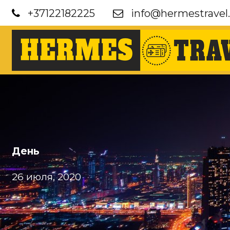
+37122182225
info@hermestravel.
День
26 июля, 2020