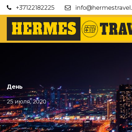
+37122182225
info@hermestravel.
День
25 июля, 2020