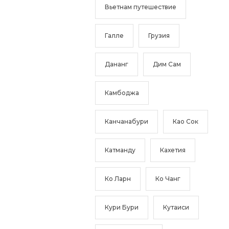
Вьетнам путешествие
Галле
Грузия
Дананг
Дим Сам
Камбоджа
Канчанабури
Као Сок
Катманду
Кахетия
Ко Ларн
Ко Чанг
Кури Бури
Кутаиси