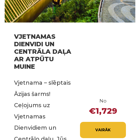
VJETNAMAS
DIENVIDI UN
CENTRĀLA DAĻA
AR ATPŪTU
MUINE
Vjetnama – slēptais
Āzijas šarms!
No
Ceļojums uz
€1,729
Vjetnamas
Dienvidiem un
VAIRĀK
Centrālo daļu. Jūs