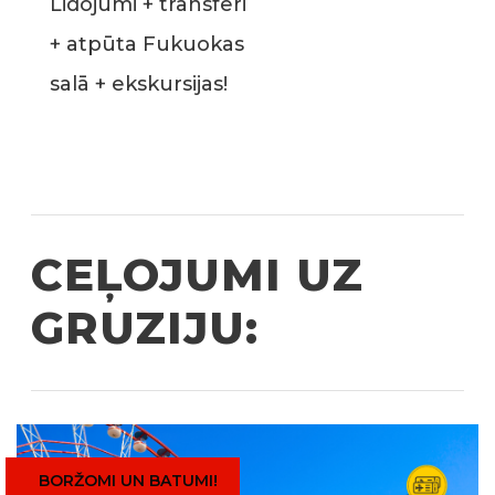
Lidojumi + transfēri
+ atpūta Fukuokas
salā + ekskursijas!
CEĻOJUMI UZ
GRUZIJU:
BORŽOMI UN BATUMI!