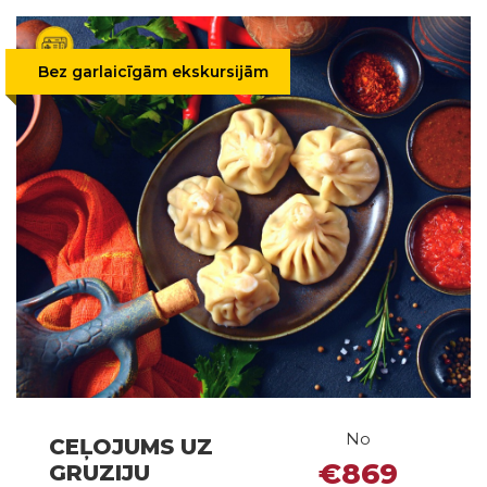
Bez garlaicīgām ekskursijām
No
CEĻOJUMS UZ
€869
GRUZIJU