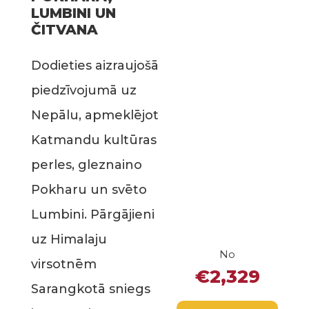
LUMBINI UN
ČITVANA
Dodieties aizraujošā
piedzīvojumā uz
Nepālu, apmeklējot
Katmandu kultūras
perles, gleznaino
Pokharu un svēto
Lumbini. Pārgājieni
uz Himalaju
No
virsotnēm
€2,329
Sarangkotā sniegs