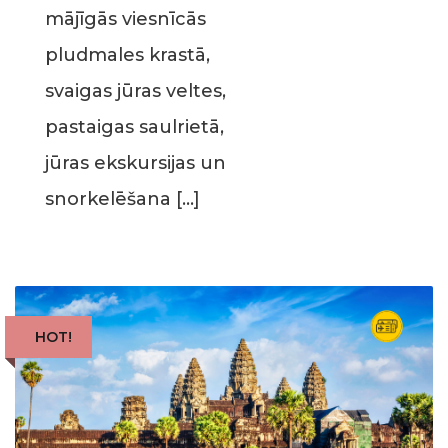
mājīgās viesnīcās
pludmales krastā,
svaigas jūras veltes,
pastaigas saulrietā,
jūras ekskursijas un
snorkelēšana […]
HOT!