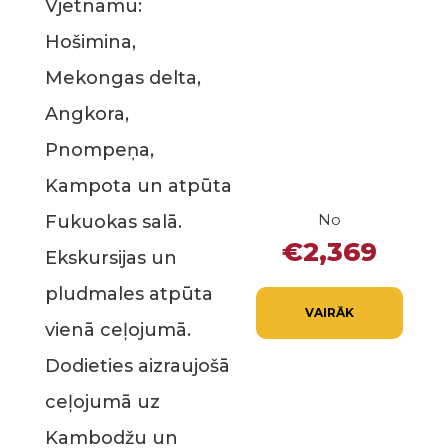
Vjetnamu:
Hošimina,
Mekongas delta,
Angkora,
Pnompeņa,
Kampota un atpūta
No
Fukuokas salā.
€2,369
Ekskursijas un
pludmales atpūta
VAIRĀK
vienā ceļojumā.
Dodieties aizraujošā
ceļojumā uz
Kambodžu un