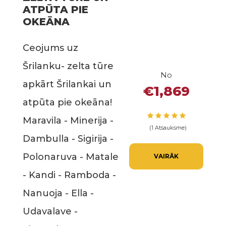
ATPŪTA PIE
OKEĀNA
Ceojums uz
Šrilanku- zelta tūre
No
apkārt Šrilankai un
€1,869
atpūta pie okeāna!
Maravila - Minerija -
(1 Atsauksme)
Dambulla - Sigirija -
Polonaruva - Matale
VAIRĀK
- Kandi - Ramboda -
Nanuoja - Ella -
Udavalave -