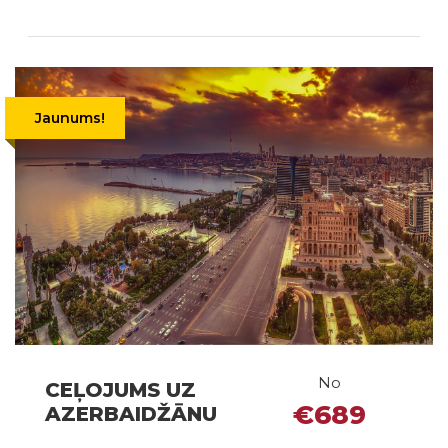
Jaunums!
No
CEĻOJUMS UZ
€689
AZERBAIDŽĀNU