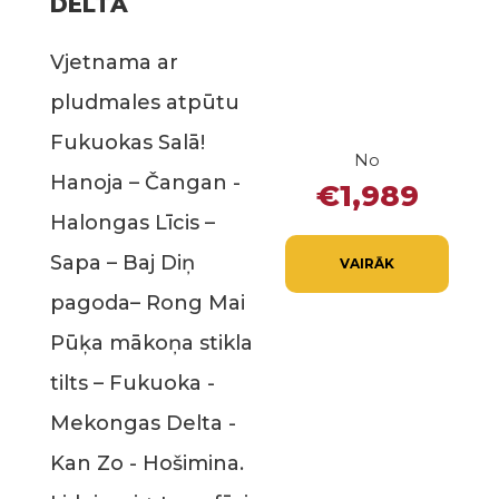
DELTA
Vjetnama ar
pludmales atpūtu
Fukuokas Salā!
No
Hanoja – Čangan -
€1,989
Halongas Līcis –
Sapa – Baj Diņ
VAIRĀK
pagoda– Rong Mai
Pūķa mākoņa stikla
tilts – Fukuoka -
Mekongas Delta -
Kan Zo - Hošimina.