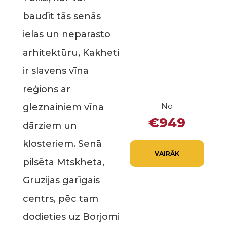
baudīt tās senās
ielas un neparasto
arhitektūru, Kakheti
ir slavens vīna
reģions ar
No
gleznainiem vīna
€949
dārziem un
klosteriem. Senā
VAIRĀK
pilsēta Mtskheta,
Gruzijas garīgais
centrs, pēc tam
dodieties uz Borjomi