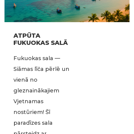
ATPŪTA
FUKUOKAS SALĀ
Fukuokas sala —
Siāmas līča pērlē un
vienā no
gleznainākajiem
Vjetnamas
nostūriem! Šī
paradīzes sala
pārsteidz ar