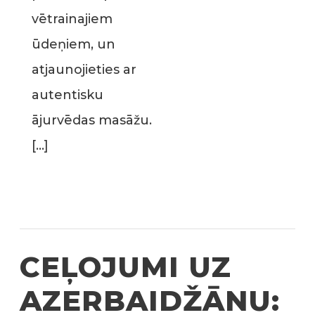
vētrainajiem
ūdeņiem, un
atjaunojieties ar
autentisku
ājurvēdas masāžu.
[…]
CEĻOJUMI UZ
AZERBAIDŽĀNU: