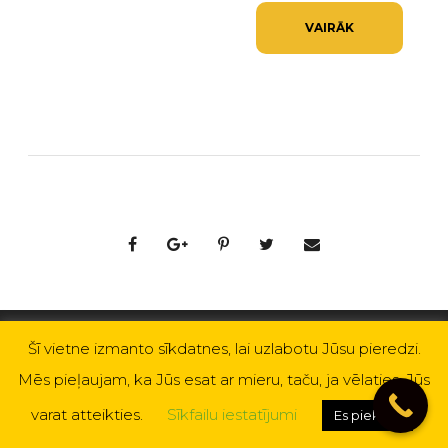
VAIRĀK
Šī vietne izmanto sīkdatnes, lai uzlabotu Jūsu pieredzi.
Mēs pieļaujam, ka Jūs esat ar mieru, taču, ja vēlaties, Jūs
Visi ceļojumi
Visi galamērķi
varat atteikties.
Sīkfailu iestatījumi
Es piekrītu
Blogs
Kontakti