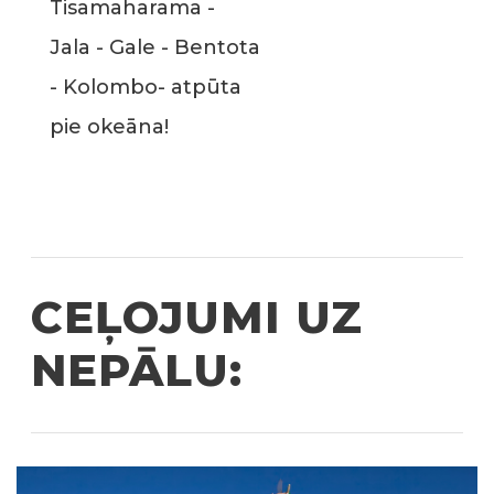
Tisamaharama -
Jala - Gale - Bentota
- Kolombo- atpūta
pie okeāna!
CEĻOJUMI UZ
NEPĀLU: