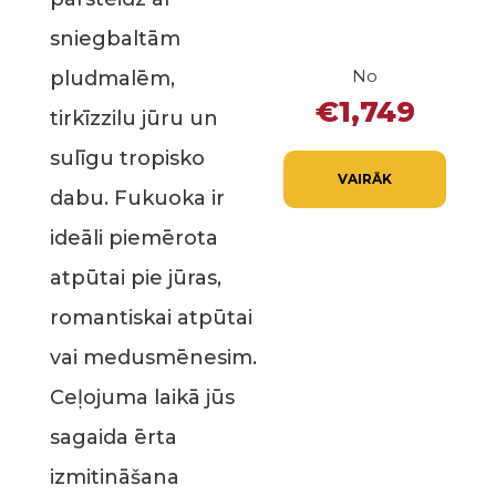
sniegbaltām
No
pludmalēm,
€1,749
tirkīzzilu jūru un
sulīgu tropisko
VAIRĀK
dabu. Fukuoka ir
ideāli piemērota
atpūtai pie jūras,
romantiskai atpūtai
vai medusmēnesim.
Ceļojuma laikā jūs
sagaida ērta
izmitināšana