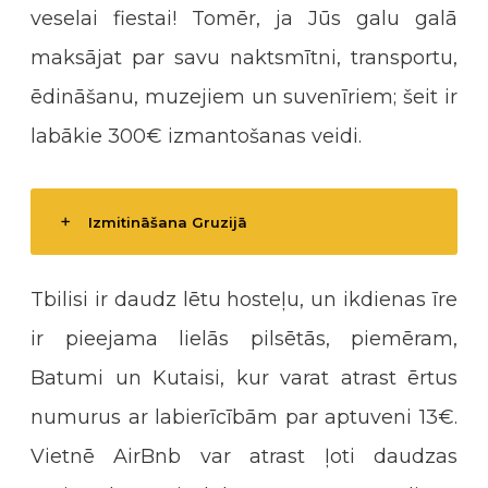
veselai fiestai! Tomēr, ja Jūs galu galā
maksājat par savu naktsmītni, transportu,
ēdināšanu, muzejiem un suvenīriem; šeit ir
labākie 300€ izmantošanas veidi.
Izmitināšana Gruzijā
Tbilisi ir daudz lētu hosteļu, un ikdienas īre
ir pieejama lielās pilsētās, piemēram,
Batumi un Kutaisi, kur varat atrast ērtus
numurus ar labierīcībām par aptuveni 13€.
Vietnē AirBnb var atrast ļoti daudzas