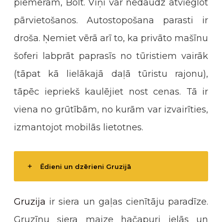
piemēram, Bolt. Viņi var nedaudz atvieglot
pārvietošanos. Autostopošana parasti ir
droša. Ņemiet vērā arī to, ka privāto mašīnu
šoferi labprāt paprasīs no tūristiem vairāk
(tāpat kā lielākajā daļā tūristu rajonu),
tāpēc iepriekš kaulējiet nost cenas. Tā ir
viena no grūtībām, no kurām var izvairīties,
izmantojot mobilās lietotnes.
Ēdieni un dzērieni Gruzijā
Gruzija
ir siera un gaļas cienītāju paradīze.
Gruzīnu siera maize hačapuri ielās un