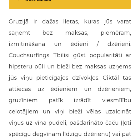
Gruzijā ir dažas lietas, kuras jūs varat
saņemt bez maksas, piemēram,
izmitināšana un ēdieni / dzērieni.
Couchsurfings Tbilisi gūst popularitāti ar
hipsteru pūli un bieži bez maksas uzņems
jūs viņu pieticīgajos dzīvokļos. Ciktāl tas
attiecas uz ēdieniem un dzērieniem,
gruzīniem patīk izrādīt viesmīlību
ceļotājiem un viņi bieži vēlas uzaicināt
viņus uz vīna pudeli, pašdarināto čaču (ļoti
spēcīgu degvīnam līdzīgu dzērienu) vai pat