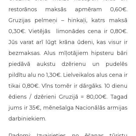
restorānos maksās apmēram 0,60€.
Gruzijas pelmeņi – hinkaļi, katrs maksā
0,30€. Vietējās limonādes cena ir 0,80€.
Jūs varat arī lūgt krāna ūdeni, kas visur ir
bezmaksas. Alus mīļotājiem hipsteru bāri
piedāvā aukstu dzērienu un pudelēs
pildītu alu no 1,30€. Lielveikalos alus cena ir
tikai 0,80€. Vīns tomēr ir dārgāks. 10 dienu
ēdiens / dzērieni Gruzijā = 80,00€. Tagad
jums ir 35€, mēnešalga Nacionālās armijas
darbiniekiem.
Padomi: Izvairieties no ēšanas tūristu