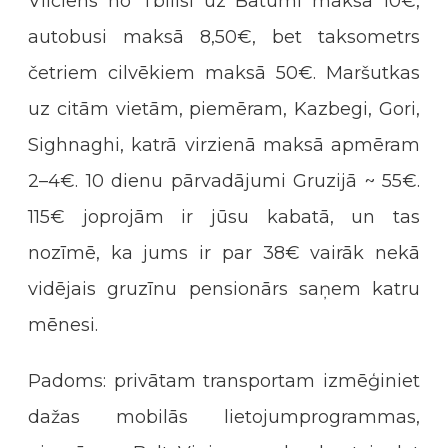
Vilciens no Tbilisi uz Batumi maksā 10€,
autobusi maksā 8,50€, bet taksometrs
četriem cilvēkiem maksā 50€. Maršutkas
uz citām vietām, piemēram, Kazbegi, Gori,
Sighnaghi, katrā virzienā maksā apmēram
2–4€. 10 dienu pārvadājumi Gruzijā ~ 55€.
115€ joprojām ir jūsu kabatā, un tas
nozīmē, ka jums ir par 38€ vairāk nekā
vidējais gruzīnu pensionārs saņem katru
mēnesi.
Padoms: privātam transportam izmēģiniet
dažas mobilās lietojumprogrammas,