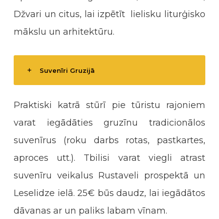
Džvari un citus, lai izpētīt lielisku liturģisko
mākslu un arhitektūru.
Suvenīri Gruzijā
Praktiski katrā stūrī pie tūristu rajoniem
varat iegādāties gruzīnu tradicionālos
suvenīrus (roku darbs rotas, pastkartes,
aproces utt.). Tbilisi varat viegli atrast
suvenīru veikalus Rustaveli prospektā un
Leselidze ielā. 25€ būs daudz, lai iegādātos
dāvanas ar un paliks labam vīnam.