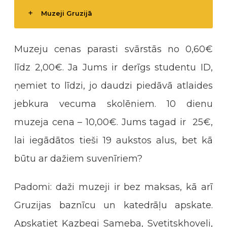
Muzeji Gruzijā
Muzeju cenas parasti svārstās no 0,60€
līdz 2,00€. Ja Jums ir derīgs studentu ID,
ņemiet to līdzi, jo daudzi piedāvā atlaides
jebkura vecuma skolēniem. 10 dienu
muzeja cena – 10,00€. Jums tagad ir 25€,
lai iegādātos tieši 19 aukstos alus, bet kā
būtu ar dažiem suvenīriem?
Padomi: daži muzeji ir bez maksas, kā arī
Gruzijas baznīcu un katedrāļu apskate.
Apskatiet Kazbegi Sameba, Svetitskhoveli,