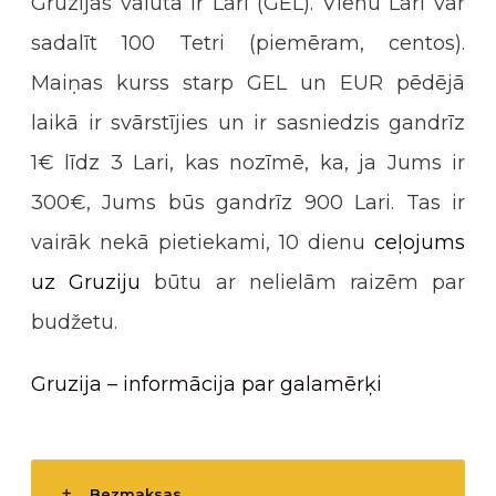
Gruzijas valūta ir Lari (GEL). Vienu Lari var
sadalīt 100 Tetri (piemēram, centos).
Maiņas kurss starp GEL un EUR pēdējā
laikā ir svārstījies un ir sasniedzis gandrīz
1€ līdz 3 Lari, kas nozīmē, ka, ja Jums ir
300€, Jums būs gandrīz 900 Lari. Tas ir
vairāk nekā pietiekami, 10 dienu
ceļojums
uz Gruziju
būtu ar nelielām raizēm par
budžetu.
Gruzija – informācija par galamērķi
Bezmaksas