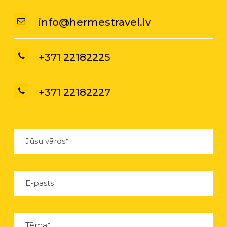
info@hermestravel.lv
+371 22182225
+371 22182227