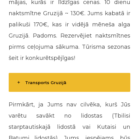
mājas, kurās ir līdzīgas cenas. 10 dienu
naktsmītne Gruzijā ~ 130€. Jums kabatā ir
palikuši 170€, kas ir vidējā mēneša alga
Gruzijā. Padoms. Rezervējiet naktsmītnes
pirms ceļojuma sākuma. Tūrisma sezonas
šeit ir konkurētspējīgas!
Transports Gruzijā
Pirmkārt, ja Jums nav cilvēka, kurš Jūs
varētu savākt no lidostas (Tbilisi
starptautiskajā lidostā vai Kutaisi un
Batumi lidostās), Jums, iespējams, būs