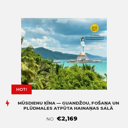
HOT!
MŪSDIENU ĶĪNA — GUANDŽOU, FOŠAŅA UN
PLŪDMALES ATPŪTA HAINAŅAS SALĀ
€2,169
NO