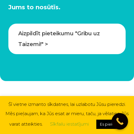
Jums to nosūtīs.
Aizpildīt pieteikumu "Gribu uz
Taizemi!" >
Šī vietne izmanto sīkdatnes, lai uzlabotu Jūsu pieredzi.
Mēs pieļaujam, ka Jūs esat ar mieru, taču, ja vēlaties, Jūs
varat atteikties.
Sīkfailu iestatījumi
Es piekrītu