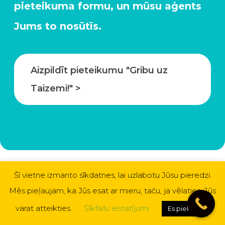
pieteikuma formu, un mūsu aģents
Jums to nosūtīs.
Aizpildīt pieteikumu "Gribu uz
Taizemi!" >
Šī vietne izmanto sīkdatnes, lai uzlabotu Jūsu pieredzi.
Mēs pieļaujam, ka Jūs esat ar mieru, taču, ja vēlaties, Jūs
varat atteikties.
Sīkfailu iestatījumi
Es piekrītu