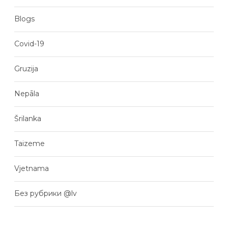
Blogs
Covid-19
Gruzija
Nepāla
Šrilanka
Taizeme
Vjetnama
Без рубрики @lv