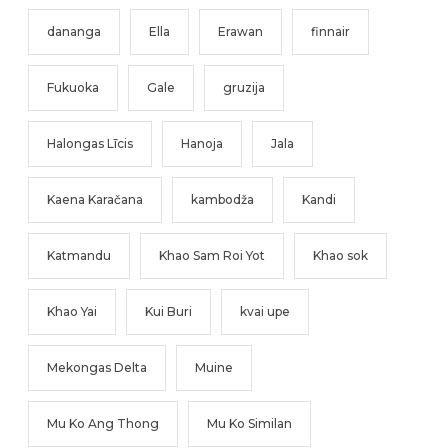
dananga
Ella
Erawan
finnair
Fukuoka
Gale
gruzija
Halongas Līcis
Hanoja
Jala
Kaena Karačana
kambodža
Kandi
Katmandu
Khao Sam Roi Yot
Khao sok
Khao Yai
Kui Buri
kvai upe
Mekongas Delta
Muine
Mu Ko Ang Thong
Mu Ko Similan