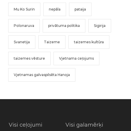
Mu Ko Surin
nepāla
pataija
Polonaruva
privātuma politika
Sigirija
Svanetija
Taizeme
taizemes kultūra
taizemes vēsture
Vjetnama ceļojums
Vjetnamas galvaspilsēta Hanoja
Visi ceļojumi
Visi galamērķi