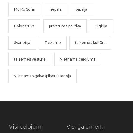
Mu Ko Surin
nepāla
pataija
Polonaruva
privātuma politika
Sigirija
Svanetija
Taizeme
taizemes kultūra
taizemes vēsture
Vjetnama ceļojums
Vjetnamas galvaspilsēta Hanoja
Visi ceļojumi
Visi galamērķi