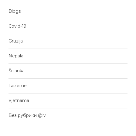
Blogs
Covid-19
Gruzija
Nepāla
Šrilanka
Taizeme
Vjetnama
Без рубрики @lv