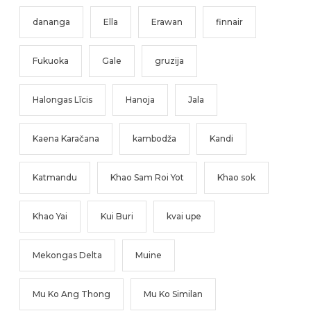
dananga
Ella
Erawan
finnair
Fukuoka
Gale
gruzija
Halongas Līcis
Hanoja
Jala
Kaena Karačana
kambodža
Kandi
Katmandu
Khao Sam Roi Yot
Khao sok
Khao Yai
Kui Buri
kvai upe
Mekongas Delta
Muine
Mu Ko Ang Thong
Mu Ko Similan