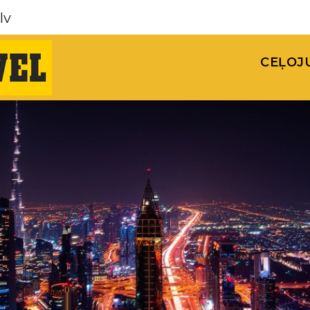
lv
CEĻOJ