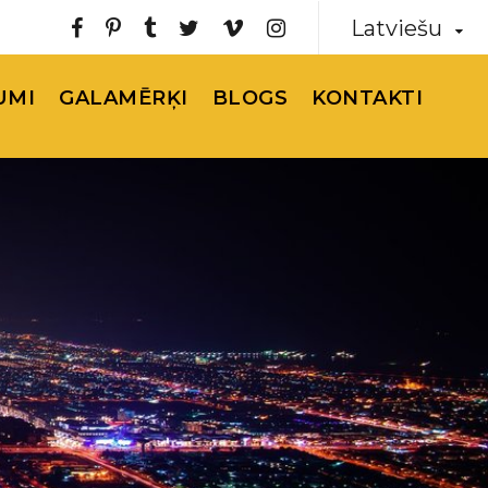
Latviešu
UMI
GALAMĒRĶI
BLOGS
KONTAKTI