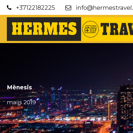
+37122182225
info@hermestravel.
Mēnesis
maijs 2019