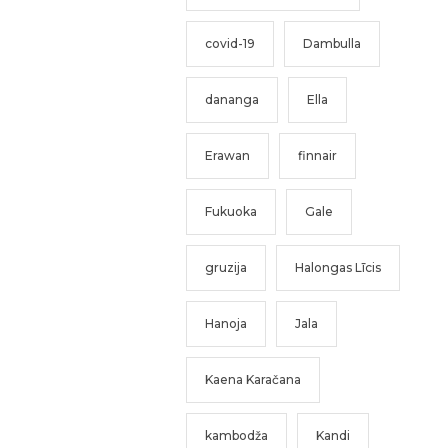
covid-19
Dambulla
dananga
Ella
Erawan
finnair
Fukuoka
Gale
gruzija
Halongas Līcis
Hanoja
Jala
Kaena Karačana
kambodža
Kandi