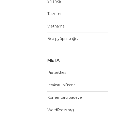
Šrilanka
Taizeme
Vjetnama
Без рубрики @lv
META
Pieteikties
Ierakstu plūsma
Komentāru padeve
WordPress.org